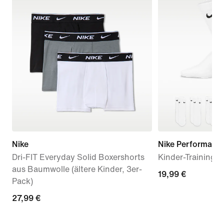
Nike
Nike Performanc
Dri-FIT Everyday Solid Boxershorts
Kinder-Trainingss
aus Baumwolle (ältere Kinder, 3er-
19,99 €
19,99 €
Pack)
27,99 €
27,99 €