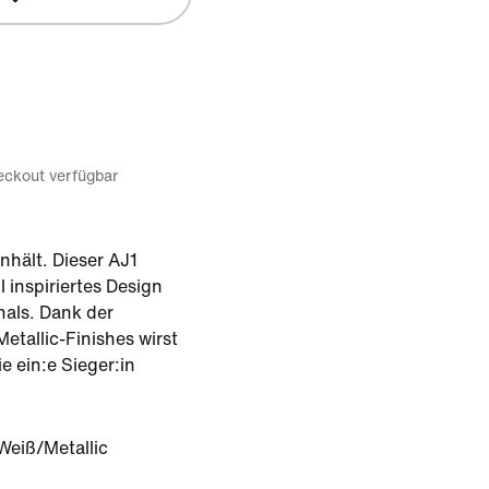
eckout verfügbar
nhält. Dieser AJ1
 inspiriertes Design
inals. Dank der
etallic-Finishes wirst
e ein:e Sieger:in
Weiß/Metallic