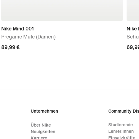
Nike Mind 001
Nike 
Pregame Mule (Damen)
Schuh
89,99 €
89,99 €
69,9
69,9
Unternehmen
Community Dis
Studierende
Über Nike
Lehrer:innen
Neuigkeiten
Einsatzkräfte
Karriere