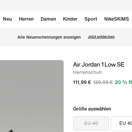
Neu
Herren
Damen
Kinder
Sport
NikeSKIMS
Alle Neuerscheinungen anzeigen
Jetzt entdecken
Air Jordan 1 Low SE
Bild 1
von
Herrenschuh
10
111,99 €
139,99 €
20 % R
Größe auswählen
EU 40
EU 4