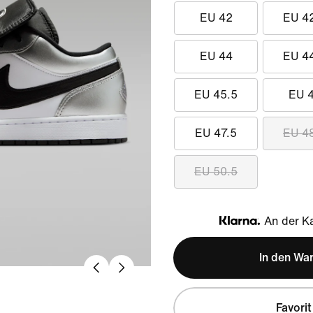
EU 42
EU 4
EU 44
EU 4
EU 45.5
EU 
EU 47.5
EU 4
EU 50.5
An der Ka
Klarna
In den Wa
Favorit