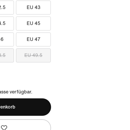
2.5
EU 43
4.5
EU 45
46
EU 47
8.5
EU 49.5
sse verfügbar.
renkorb