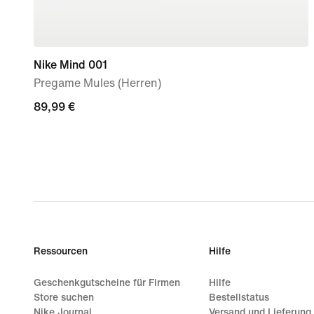
Nike Mind 001
Pregame Mules (Herren)
89,99 €
89,99 €
Ressourcen
Hilfe
Geschenkgutscheine für Firmen
Hilfe
Store suchen
Bestellstatus
Nike Journal
Versand und Lieferung