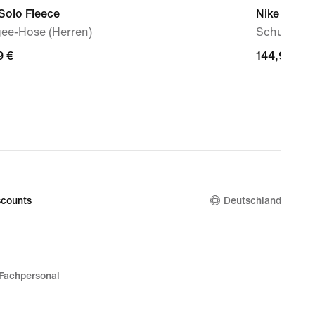
Solo Fleece
Nike Air Ma
ee-Hose (Herren)
Schuh (ält
9 €
9 €
144,99 €
144,99 €
counts
Deutschland
Fachpersonal