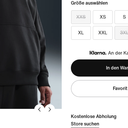
Größe auswählen
XXS
XS
S
XL
XXL
3X
An der Ka
Klarna
In den Wa
Favorit
Kostenlose Abholung
Store suchen