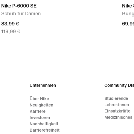
Nike P-6000 SE
Nike 
Schuh für Damen
Bung
current
83,99 €
69,9
69,9
119,99 €
price
83,99 €,
original
price
119,99 €
Unternehmen
Community Dis
Studierende
Über Nike
Lehrer:innen
Neuigkeiten
Einsatzkräfte
Karriere
Medizinisches 
Investoren
Nachhaltigkeit
Barrierefreiheit