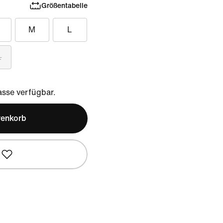
Größentabelle
M
L
L
sse verfügbar.
renkorb