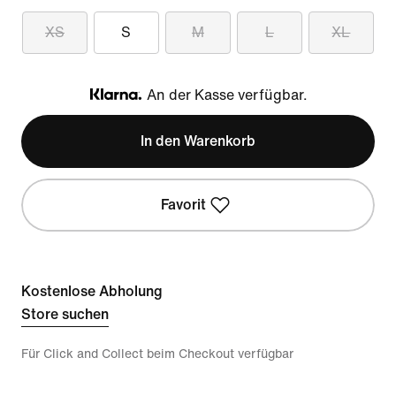
XS
S
M
L
XL
An der Kasse verfügbar.
Klarna
In den Warenkorb
Favorit
Kostenlose Abholung
Store suchen
Für Click and Collect beim Checkout verfügbar