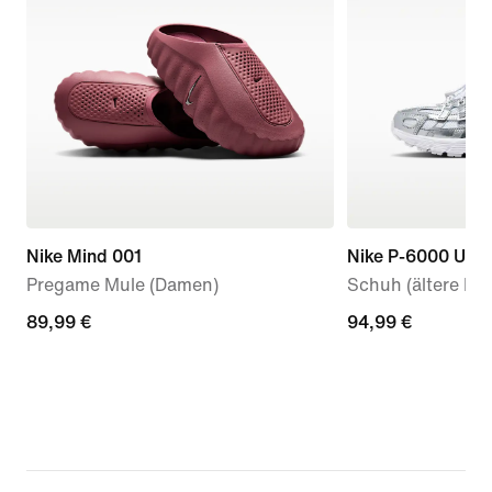
Nike Mind 001
Nike P-6000 Utili
Pregame Mule (Damen)
Schuh (ältere Kin
89,99 €
89,99 €
94,99 €
94,99 €