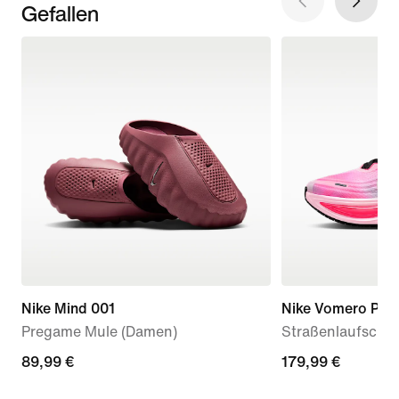
Gefallen
Nike Mind 001
Nike Vomero Plus
Pregame Mule (Damen)
Straßenlaufschu
89,99 €
89,99 €
179,99 €
179,99 €