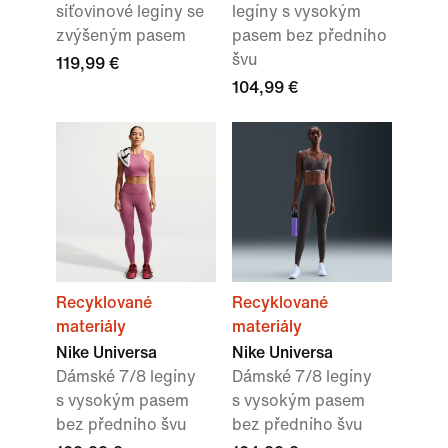
síťovinové legíny se
legíny s vysokým
zvýšeným pasem
pasem bez předního
švu
119,99 €
104,99 €
Recyklované
Recyklované
materiály
materiály
Nike Universa
Nike Universa
Dámské 7/8 legíny
Dámské 7/8 legíny
s vysokým pasem
s vysokým pasem
bez předního švu
bez předního švu