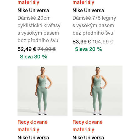
materiály
materiály
Nike Universa
Nike Universa
Dámské 20cm
Dámské 7/8 legíny
cyklistické kraťasy
s vysokým pasem
s vysokým pasem
bez předního švu
bez předního švu
83,99 €
104,99 €
52,49 €
74,99 €
Sleva 20 %
Sleva 30 %
Recyklované
Recyklované
materiály
materiály
Nike Universa
Nike Universa