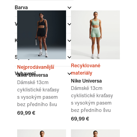
Barva
Výška pasu
Kolekce
(1)
Sporty
Recyklované
Nejprodávanější
materiály
Vybavení
Nike Universa
Nike Universa
Dámské 13cm
Dámské 13cm
cyklistické kraťasy
cyklistické kraťasy
s vysokým pasem
s vysokým pasem
bez předního švu
bez předního švu
69,99 €
69,99 €