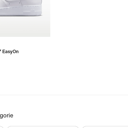
07 EasyOn
egorie