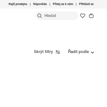
Najít prodejnu
Nápověda
Přidej se k nám
Přihlásit se
Skrýt filtry
Řadit podle