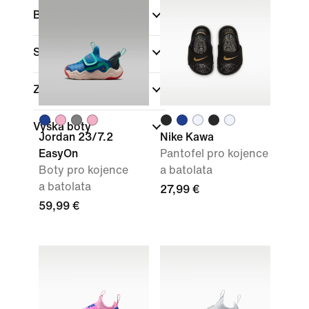
Barva
Sporty
Značka
Výška boty
Jordan 23/7.2
Nike Kawa
EasyOn
Pantofel pro kojence
Boty pro kojence
a batolata
a batolata
27,99 €
59,99 €