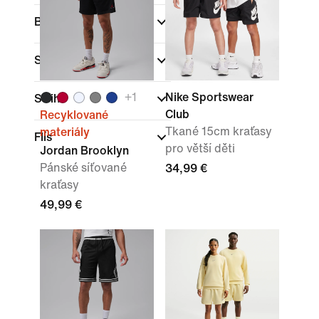
Barva
Sporty
(1)
+
1
Nike Sportswear
Střih
Club
Recyklované
Tkané 15cm kraťasy
materiály
Flís
pro větší děti
Jordan Brooklyn
Pánské síťované
34,99 €
kraťasy
49,99 €