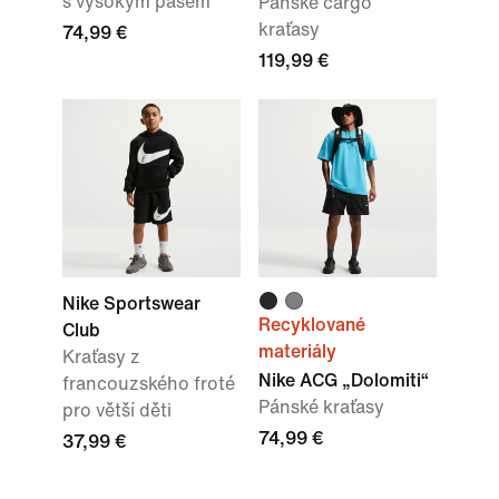
s vysokým pasem
Pánské cargo
kraťasy
74,99 €
119,99 €
Nike Sportswear
Recyklované
Club
materiály
Kraťasy z
Nike ACG „Dolomiti“
francouzského froté
Pánské kraťasy
pro větší děti
74,99 €
37,99 €