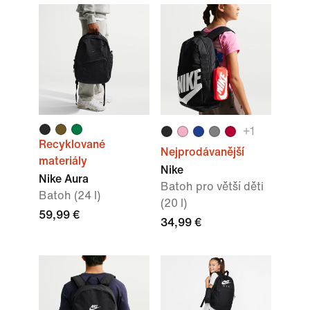
+
1
Recyklované
Nejprodávanější
materiály
Nike
Nike Aura
Batoh pro větší děti
Batoh (24 l)
(20 l)
59,99 €
34,99 €