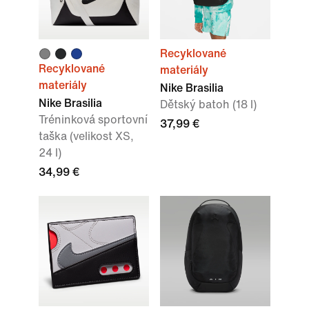
Recyklované
Recyklované
materiály
materiály
Nike Brasilia
Nike Brasilia
Dětský batoh (18 l)
Tréninková sportovní
37,99 €
taška (velikost XS,
24 l)
34,99 €