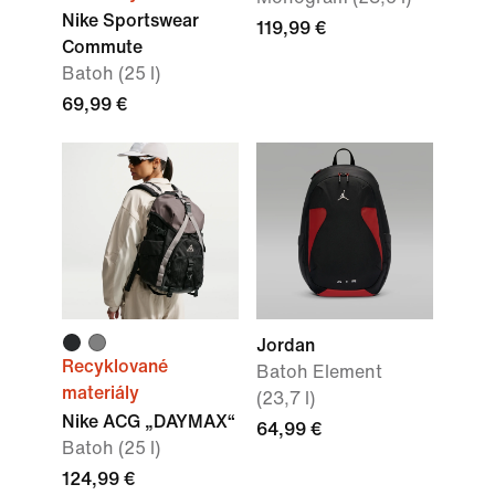
Nike Sportswear
119,99 €
Commute
Batoh (25 l)
69,99 €
Jordan
Recyklované
Batoh Element
materiály
(23,7 l)
Nike ACG „DAYMAX“
64,99 €
Batoh (25 l)
124,99 €