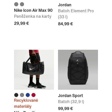
Jordan
Nike Icon Air Max 90
Batoh Element Pro
Peněženka na karty
(33 l)
29,99 €
84,99 €
Jordan Sport
Recyklované
Batoh (32,9 l)
materiály
99,99 €