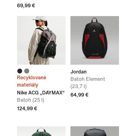
69,99 €
Jordan
Recyklované
Batoh Element
materiály
(23,7 l)
Nike ACG „DAYMAX“
64,99 €
Batoh (25 l)
124,99 €