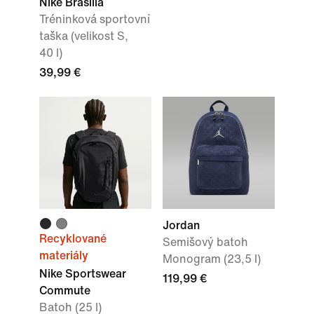
Nike Brasilia
Tréninková sportovní
taška (velikost S,
40 l)
39,99 €
Jordan
Recyklované
Semišový batoh
materiály
Monogram (23,5 l)
Nike Sportswear
119,99 €
Commute
Batoh (25 l)