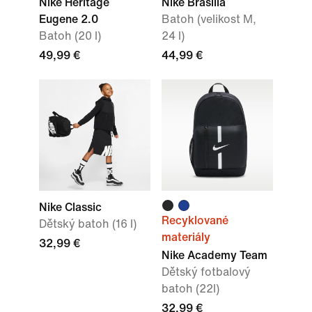
Nike Heritage
Nike Brasilia
Eugene 2.0
Batoh (velikost M,
Batoh (20 l)
24 l)
49,99 €
44,99 €
Nike Classic
Recyklované
Dětský batoh (16 l)
materiály
32,99 €
Nike Academy Team
Dětský fotbalový
batoh (22l)
32,99 €