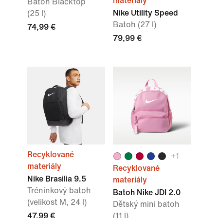
materiály
Batoh Blacktop
Nike Utility Speed
(25 l)
Batoh (27 l)
74,99 €
79,99 €
Recyklované
+
1
materiály
Recyklované
Nike Brasilia 9.5
materiály
Tréninkový batoh
Batoh Nike JDI 2.0
(velikost M, 24 l)
Dětský mini batoh
47,99 €
(11 l)