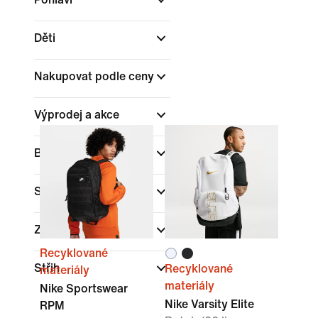
Děti
Nakupovat podle ceny
Výprodej a akce
Barva
Sporty
Značka
Recyklované
Střih
Recyklované
materiály
materiály
Nike Sportswear
Nike Varsity Elite
RPM