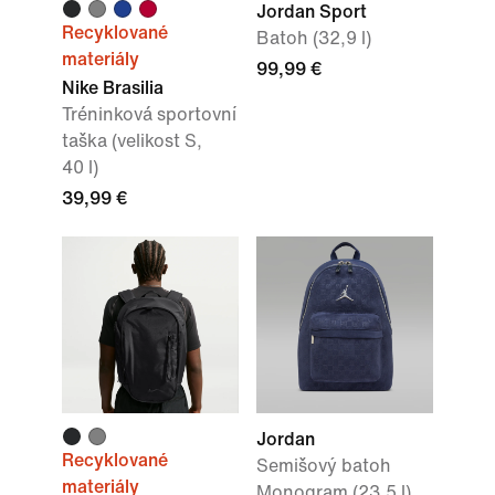
Jordan Sport
Recyklované
Batoh (32,9 l)
materiály
99,99 €
Nike Brasilia
Tréninková sportovní
taška (velikost S,
40 l)
39,99 €
Jordan
Recyklované
Semišový batoh
materiály
Monogram (23,5 l)