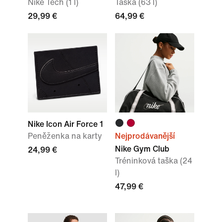
Nike Tech (1 l)
Taška (63 l)
29,99 €
64,99 €
Nike Icon Air Force 1
Peněženka na karty
Nejprodávanější
Nike Gym Club
24,99 €
Tréninková taška (24
l)
47,99 €