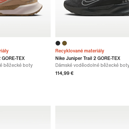
iály
Recyklované materiály
l 2 GORE-TEX
Nike Juniper Trail 2 GORE-TEX
é běžecké boty
Dámské voděodolné běžecké bot
114,99 €