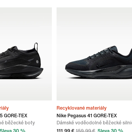
iály
Recyklované materiály
l 5 GORE-TEX
Nike Pegasus 41 GORE-TEX
é běžecké boty
Dámské voděodolné běžecké silni
Sleva 30 %
111,99 €
159,99 €
Sleva 30 %