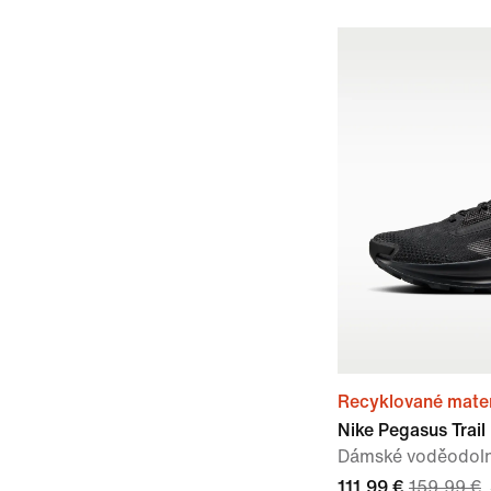
Recyklované mater
Nike Pegasus Trai
Dámské voděodoln
111,99 €
159,99 €