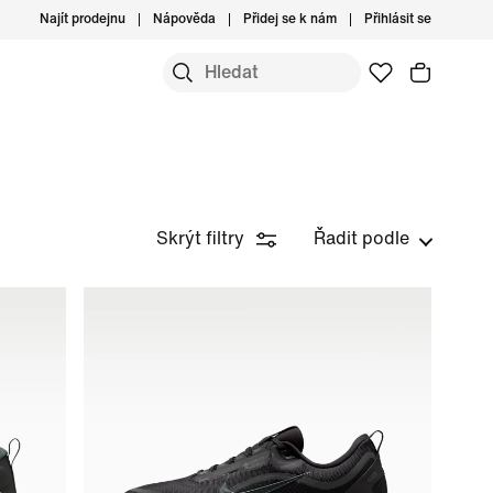
Najít prodejnu
Nápověda
Přidej se k nám
Přihlásit se
Skrýt filtry
Řadit podle