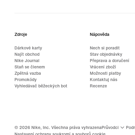
Zdroje
Nápověda
Dárkové karty
Nech si poradit
Najít obchod
Stav objednávky
Nike Journal
Přeprava a doručení
Staň se členem
Vrácení zboží
Zpětná vazba
Možnosti platby
Promokódy
Kontaktuj nás
Vyhledávač běžeckých bot
Recenze
©
2026
Nike, Inc. Všechna práva vyhrazena
Průvodci
Podm
Nastavení ochrany soukromí a souborů cookie