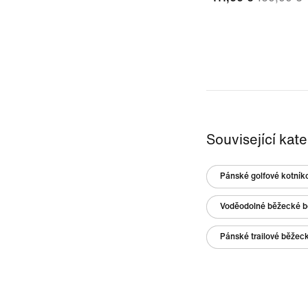
Související kat
Pánské golfové kotník
Voděodolné běžecké b
Pánské trailové běžec