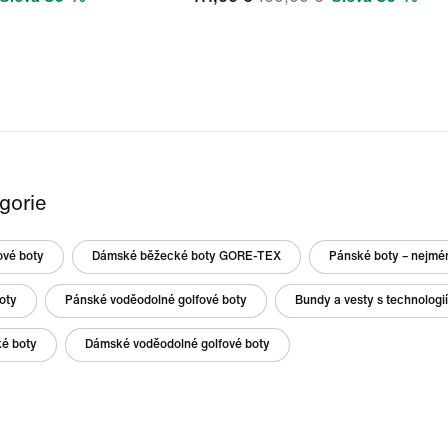
egorie
ové boty
Dámské běžecké boty GORE-TEX
Pánské boty – nejmén
oty
Pánské voděodolné golfové boty
Bundy a vesty s technolog
ké boty
Dámské voděodolné golfové boty