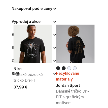
Nakupovat podle ceny
Výprodej a akce
Barva
Sporty
Značka
Nike
Recyklované
Střih
Pánské běžecké
materiály
tričko Dri-FIT
Jordan Sport
37,99 €
Dámské tričko Dri-
FIT s grafickým
motivem