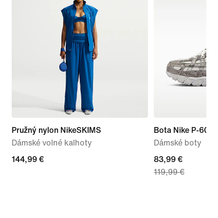
Pružný nylon NikeSKIMS
Bota Nike P-600
Dámské volné kalhoty
Dámské boty
144,99 €
144,99 €
current
83,99 €
119,99 €
price
83,99 €,
original
price