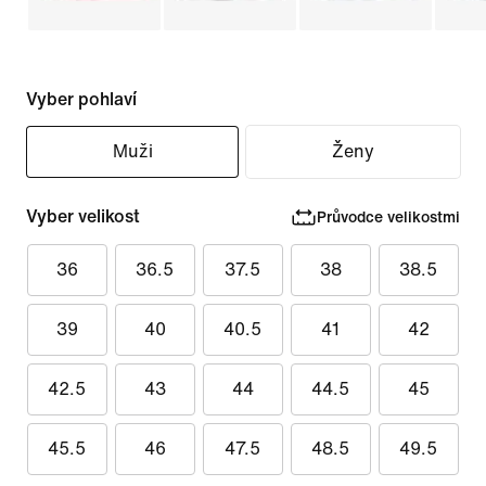
Vyber pohlaví
Muži
Ženy
Vyber velikost
Průvodce velikostmi
36
36.5
37.5
38
38.5
39
40
40.5
41
42
42.5
43
44
44.5
45
45.5
46
47.5
48.5
49.5