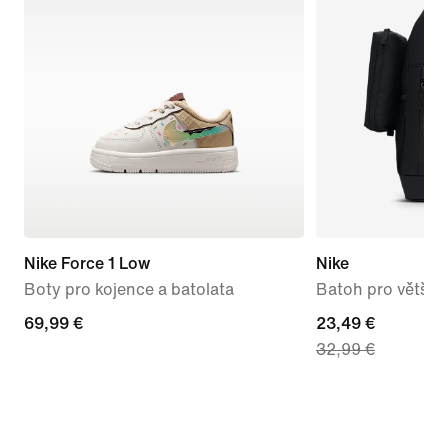
Nike Force 1 Low
Nike
Boty pro kojence a batolata
Batoh pro větší dě
69,99 €
69,99 €
current
23,49 €
32,99 €
price
23,49 €,
original
price