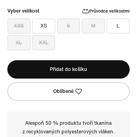
Vyber velikost
Průvodce velikostmi
XXS
XS
S
M
L
XL
XXL
Přidat do košíku
Oblíbené
Alespoň 50 % produktu tvoří tkanina
z recyklovaných polyesterových vláken.