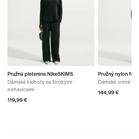
Pružná pletenina NikeSKIMS
Pružný nylon Ni
Dámské kalhoty se širokými
Dámské volné kal
nohavicemi
144,99 €
144,99 €
119,99 €
119,99 €