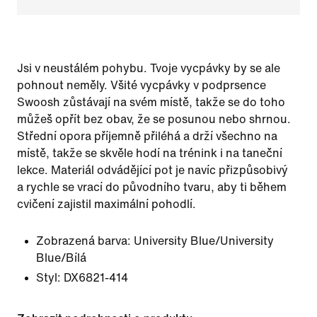
Jsi v neustálém pohybu. Tvoje vycpávky by se ale
pohnout neměly. Všité vycpávky v podprsence
Swoosh zůstávají na svém místě, takže se do toho
můžeš opřít bez obav, že se posunou nebo shrnou.
Střední opora příjemně přiléhá a drží všechno na
místě, takže se skvěle hodí na trénink i na taneční
lekce. Materiál odvádějící pot je navíc přizpůsobivý
a rychle se vrací do původního tvaru, aby ti během
cvičení zajistil maximální pohodlí.
Zobrazená barva:
University Blue/University
Blue/Bílá
Styl:
DX6821-414