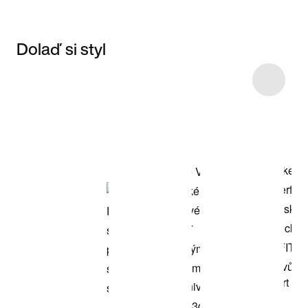
Dolaď si styl
Item 3 of 13
Nakupovat
model