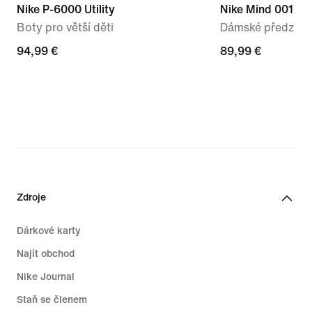
Nike P-6000 Utility
Nike Mind 001
Boty pro větší děti
Dámské předzápa
94,99 €
94,99 €
89,99 €
89,99 €
Zdroje
Dárkové karty
Najít obchod
Nike Journal
Staň se členem