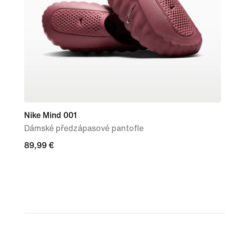
Nike Mind 001
Dámské předzápasové pantofle
89,99 €
89,99 €