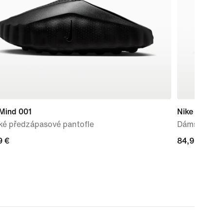
 Mind 001
Nike Court 
ké předzápasové pantofle
Dámské bo
9 €
9 €
84,99 €
84,99 €