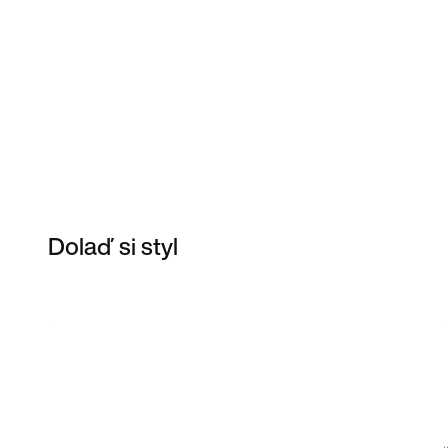
Dolaď si styl
Item 3 of 3