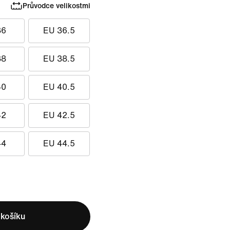
Průvodce velikostmi
36
EU 36.5
38
EU 38.5
40
EU 40.5
42
EU 42.5
44
EU 44.5
 košíku