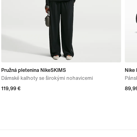
Pružná pletenina NikeSKIMS
Nike
Dámské kalhoty se širokými nohavicemi
Páns
119,99 €
119,99 €
89,9
89,9