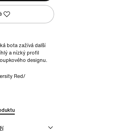
é
ká bota zažívá další
hlý a nízký profil
sloupkového designu.
ersity Red/
oduktu
ží