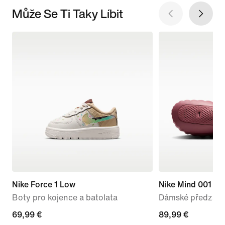
Může Se Ti Taky Líbit
Nike Force 1 Low
Nike Mind 001
Boty pro kojence a batolata
Dámské předzápa
69,99 €
69,99 €
89,99 €
89,99 €