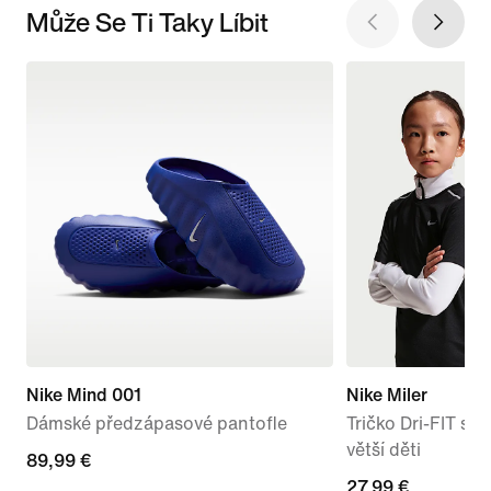
Může Se Ti Taky Líbit
Nike Mind 001
Nike Miler
Dámské předzápasové pantofle
Tričko Dri-FIT s 
větší děti
89,99 €
89,99 €
27,99 €
27,99 €