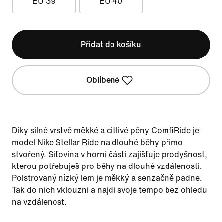
EU 39
EU 40
Přidat do košíku
Oblíbené
Díky silné vrstvě měkké a citlivé pěny ComfiRide je
model Nike Stellar Ride na dlouhé běhy přímo
stvořený. Síťovina v horní části zajišťuje prodyšnost,
kterou potřebuješ pro běhy na dlouhé vzdálenosti.
Polstrovaný nízký lem je měkký a senzačně padne.
Tak do nich vklouzni a najdi svoje tempo bez ohledu
na vzdálenost.