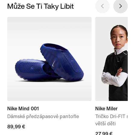
Může Se Ti Taky Líbit
Nike Mind 001
Nike Miler
Dámské předzápasové pantofle
Tričko Dri-FIT s 
větší děti
89,99 €
89,99 €
27,99 €
27,99 €