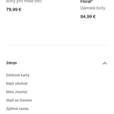
Boty pro malé děti
Floral“
Dámské boty
79,99 €
79,99 €
84,99 €
84,99 €
Zdroje
Dárkové karty
Najít obchod
Nike Journal
Staň se členem
Zpětná vazba