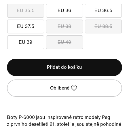
EU 35.5
EU 36
EU 36.5
EU 37.5
EU 38
EU 38.5
EU 39
EU 40
Přidat do košíku
Oblíbené
Boty P-6000 jsou inspirované retro modely Peg
z prvního desetiletí 21. století a jsou stejně pohodlné