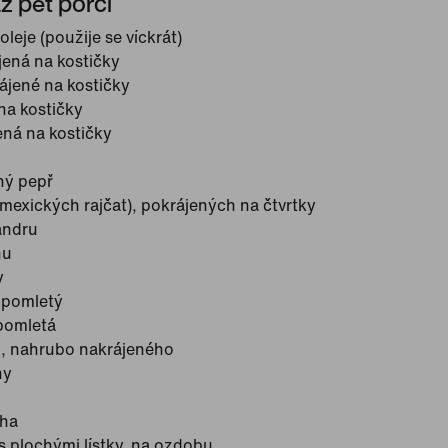
až pět porcí
eje (použije se víckrát)
ájená na kostičky
ájené na kostičky
na kostičky
ená na kostičky
ný pepř
 mexických rajčat), pokrájených na čtvrtky
andru
nu
y
 pomletý
 pomletá
, nahrubo nakrájeného
ny
oha
s plochými lístky, na ozdobu