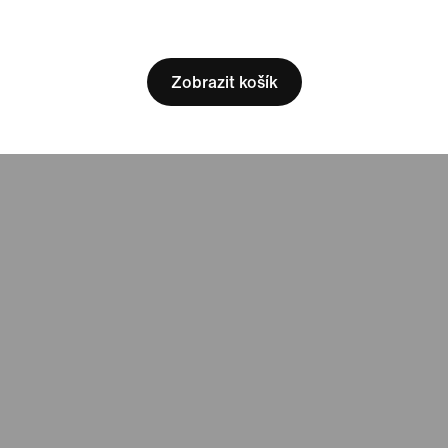
[ Code: D1B61E47 ]
Zobrazit košík