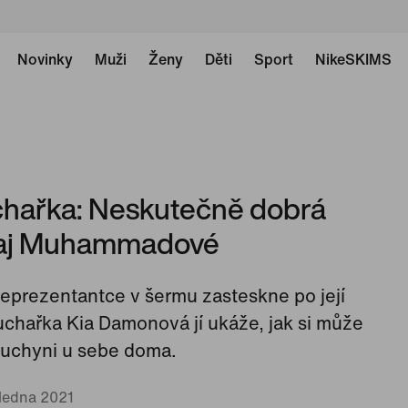
Novinky
Muži
Ženy
Děti
Sport
NikeSKIMS
chařka: Neskutečně dobrá
ihaj Muhammadové
reprezentantce v šermu zasteskne po její
uchařka Kia Damonová jí ukáže, jak si může
kuchyni u sebe doma.
 ledna 2021