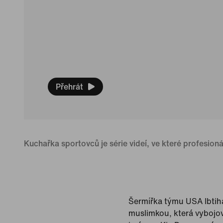
Přehrát
Kuchařka sportovců je série videí, ve které profesionál
Šermířka týmu USA Ibtih
muslimkou, která vybojova