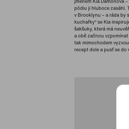
jménem Kia Damonová – p
pódiu ji hluboce zasáhl.
v Brooklynu – a ráda by s
kuchařky“ se Kia inspiruj
šakšuky, která má neuvěř
a obě začnou vzpomínat n
tak mimochodem vyzvou k 
recept dole a pusť se do 