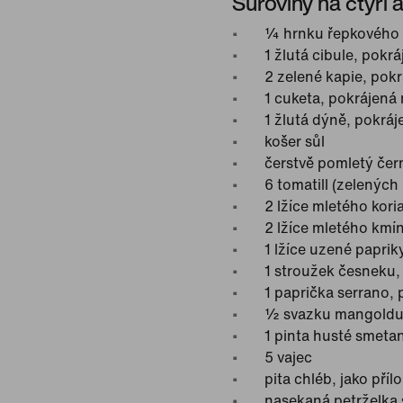
Suroviny na čtyři 
¼ hrnku řepkového ol
1 žlutá cibule, pokr
2 zelené kapie, pokr
1 cuketa, pokrájená 
1 žlutá dýně, pokráj
košer sůl
čerstvě pomletý čer
6 tomatill (zelených
2 lžíce mletého kori
2 lžíce mletého kmí
1 lžíce uzené paprik
1 stroužek česneku,
1 paprička serrano,
½ svazku mangoldu
1 pinta husté smeta
5 vajec
pita chléb, jako příl
nasekaná petrželka 