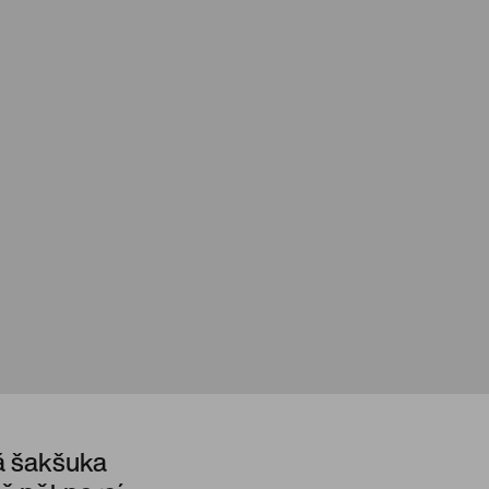
á šakšuka