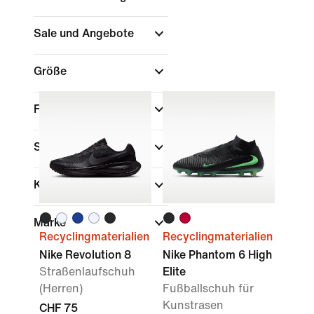
Sale und Angebote
Größe
Farbe
Schuhhöhe
Kollektionen
Marke
Recyclingmaterialien
Recyclingmaterialien
Nike Revolution 8
Nike Phantom 6 High
Straßenlaufschuh
Elite
(Herren)
Fußballschuh für
Kunstrasen
CHF 75