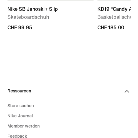
Nike SB Janoski+ Slip
KD19 "Candy App
Skateboardschuh
Basketballschuh
CHF 99.95
CHF 99.95
CHF 185.00
CHF 185.00
Ressourcen
Store suchen
Nike Journal
Member werden
Feedback