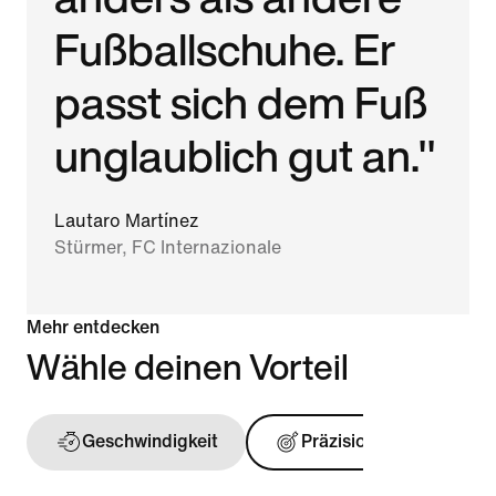
Fußballschuhe. Er
passt sich dem Fuß
unglaublich gut an."
Lautaro Martínez
Stürmer, FC Internazionale
Mehr entdecken
Wähle deinen Vorteil
Geschwindigkeit
Präzision
Ball