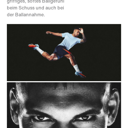
griffiges, softes Ballgefühl
beim Schuss und auch bei
der Ballannahme.