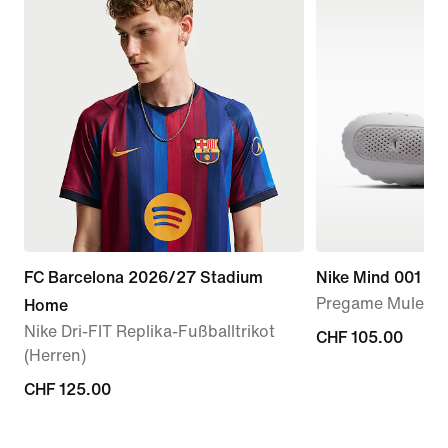
FC Barcelona 2026/27 Stadium
Nike Mind 001
Pregame Mule (D
Home
Nike Dri-FIT Replika-Fußballtrikot
CHF 105.00
CHF 105.00
(Herren)
CHF 125.00
CHF 125.00