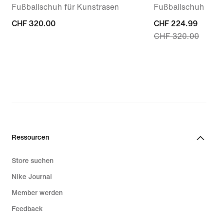
Fußballschuh für Kunstrasen
Fußballschuh fü
CHF 320.00
CHF 320.00
current
CHF 224.99
CHF 320.00
price
CHF 224.99,
original
price
CHF 320.00
Ressourcen
Store suchen
Nike Journal
Member werden
Feedback