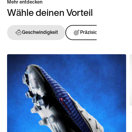
Mehr entdecken
Wähle deinen Vorteil
Geschwindigkeit
Präzision
Ball