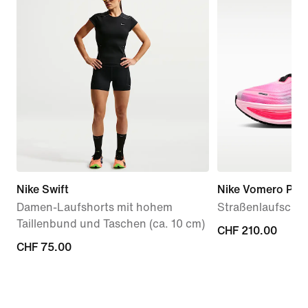
Nike Swift
Nike Vomero Plus
Damen-Laufshorts mit hohem
Straßenlaufschu
Taillenbund und Taschen (ca. 10 cm)
CHF 210.00
CHF 210.00
CHF 75.00
CHF 75.00