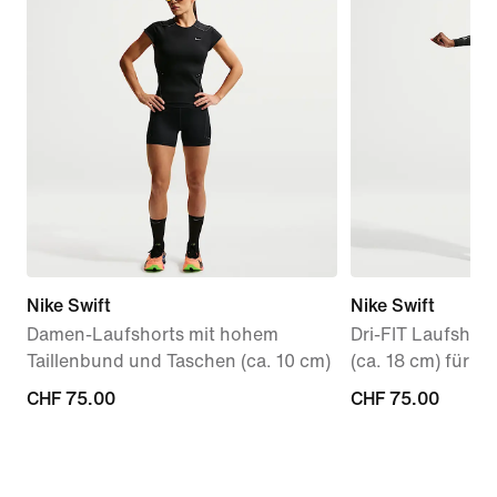
Nike Swift
Nike Swift
Damen-Laufshorts mit hohem
Dri-FIT Laufshor
Taillenbund und Taschen (ca. 10 cm)
(ca. 18 cm) für 
CHF 75.00
CHF 75.00
CHF 75.00
CHF 75.00