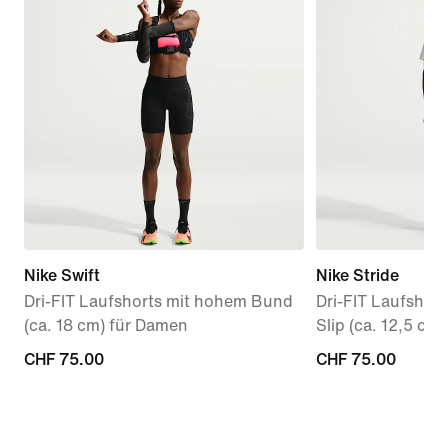
Nike Swift
Nike Stride
Dri-FIT Laufshorts mit hohem Bund
Dri-FIT Laufshort
(ca. 18 cm) für Damen
Slip (ca. 12,5 cm)
CHF 75.00
CHF 75.00
CHF 75.00
CHF 75.00