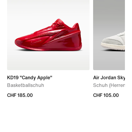
KD19 "Candy Apple"
Air Jordan Skyli
Basketballschuh
Schuh (Herren)
CHF 185.00
CHF 185.00
CHF 105.00
CHF 105.00