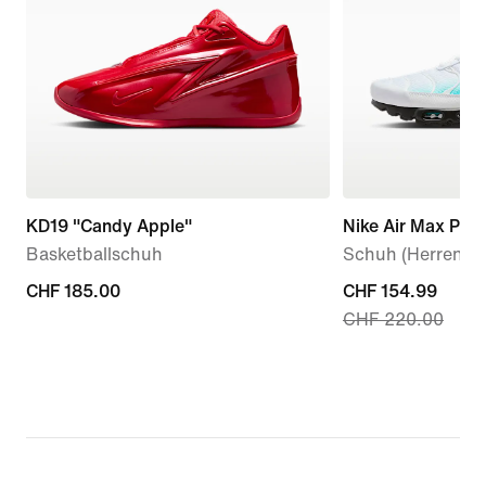
KD19 "Candy Apple"
Nike Air Max Plus
Basketballschuh
Schuh (Herren)
CHF 185.00
CHF 185.00
current
CHF 154.99
CHF 220.00
price
CHF 154.99,
original
price
CHF 220.00