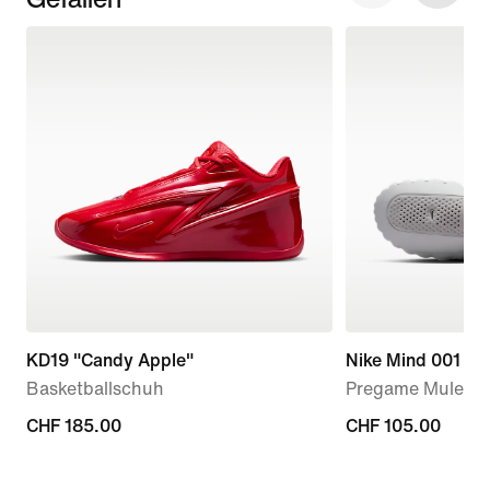
KD19 "Candy Apple"
Nike Mind 001
Basketballschuh
Pregame Mule (D
CHF 185.00
CHF 185.00
CHF 105.00
CHF 105.00