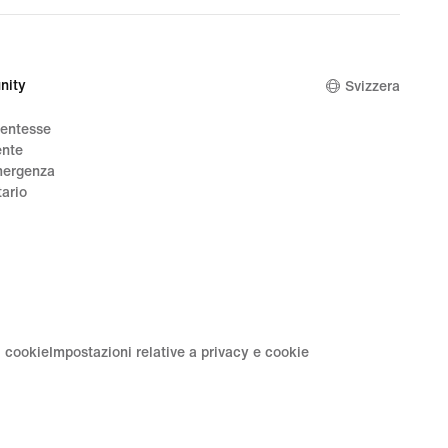
nity
Svizzera
dentesse
ente
mergenza
tario
i cookie
Impostazioni relative a privacy e cookie