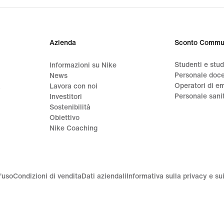
Azienda
Sconto Commu
Studenti e stu
Informazioni su Nike
Personale doc
News
Operatori di e
a
Lavora con noi
Personale sani
Investitori
Sostenibilità
Obiettivo
Nike Coaching
'uso
Condizioni di vendita
Dati aziendali
Informativa sulla privacy e su