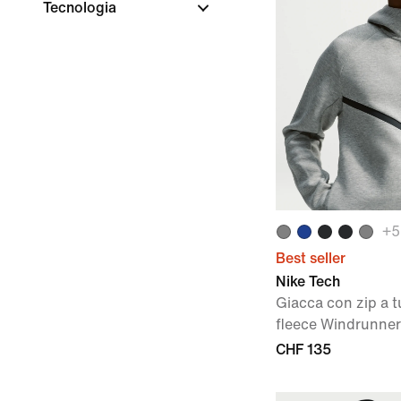
Tecnologia
+
5
Best seller
Nike Tech
Giacca con zip a t
fleece Windrunne
CHF 135