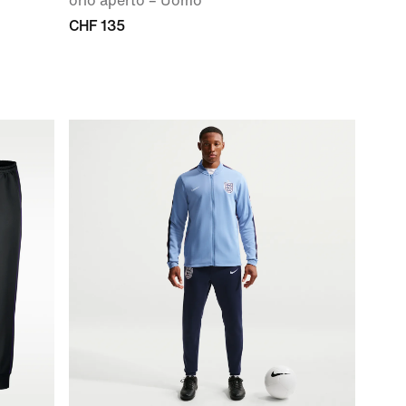
orlo aperto – Uomo
o
CHF 135