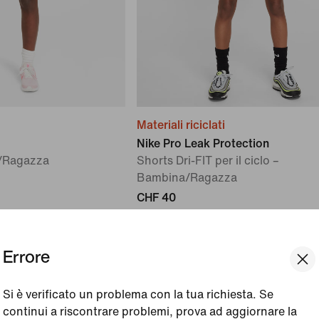
Materiali riciclati
Nike Pro Leak Protection
/Ragazza
Shorts Dri-FIT per il ciclo –
Bambina/Ragazza
CHF 40
Errore
Si è verificato un problema con la tua richiesta. Se
continui a riscontrare problemi, prova ad aggiornare la