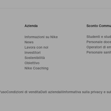
Azienda
Sconto Commu
Studenti e stu
Informazioni su Nike
Personale doc
News
Operatori di e
a
Lavora con noi
Personale sani
Investitori
Sostenibilità
Obiettivo
Nike Coaching
'uso
Condizioni di vendita
Dati aziendali
Informativa sulla privacy e su