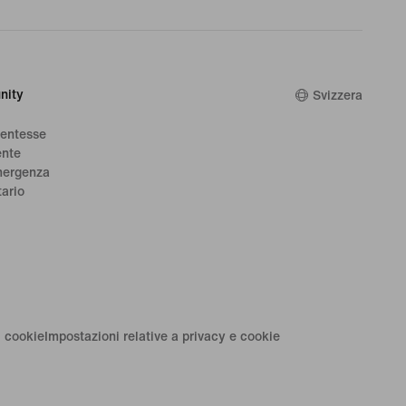
nity
Svizzera
dentesse
ente
mergenza
tario
i cookie
Impostazioni relative a privacy e cookie