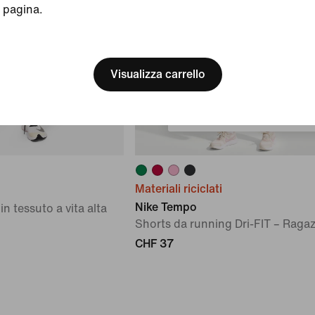
pagina.
[ Code: D1B61E47 ]
We think you are in United 
Update your location?
Visualizza carrello
Svizzera
Materiali riciclati
Nike Tempo
in tessuto a vita alta
Shorts da running Dri-FIT – Raga
CHF 37