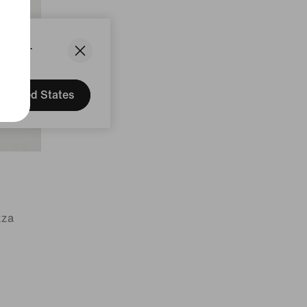
States.
United States
zza