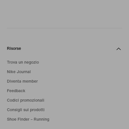
grafiche d'impatto, così i giovani atleti
troveranno sicuramente lo stile più in
linea con il propri gusti. Senza
dimenticare l'iconico Swoosh che
spicca sull'intera collezione,
inconfondibile simbolo di qualità Nike.
Gli shorts grigi da ragazzi Nike sono
Risorse
altamente performanti. I tessuti
avanzati, leggeri e traspiranti,
Trova un negozio
consentono ai giovani atleti di
Nike Journal
muoversi liberamente, oltre a
Diventa member
garantire un equilibrio perfetto tra
flessibilità e struttura, mantenendo la
Feedback
forma dopo l'attività e il lavaggio
Codici promozionali
regolare. L'eccellente elasticità,
Consigli sui prodotti
invece, permette alle giovani star dello
sport di flettersi in tutte le direzioni
Shoe Finder – Running
senza incontrare alcun ostacolo.