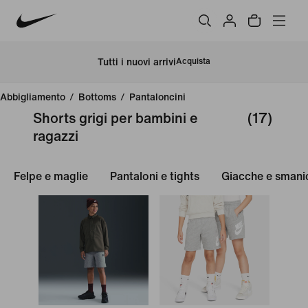
Tutti i nuovi arrivi
Acquista
Abbigliamento
/
Bottoms
/
Pantaloncini
Shorts grigi per bambini e
(17)
ragazzi
Felpe e maglie
Pantaloni e tights
Giacche e smani