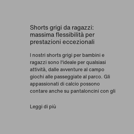
Shorts grigi da ragazzi:
massima flessibilità per
prestazioni eccezionali
I nostri shorts grigi per bambini e
ragazzi sono l'ideale per qualsiasi
attività, dalle avventure al campo
giochi alle passeggiate al parco. Gli
appassionati di calcio possono
contare anche su pantaloncini con gli
stemmi delle loro squadre del cuore,
cuciti sulla gamba per un tocco di
Leggi di più
autenticità extra. I modelli Nike sono
disponibili in tonalità scure e più
chiare, nonché con motivi vivaci e