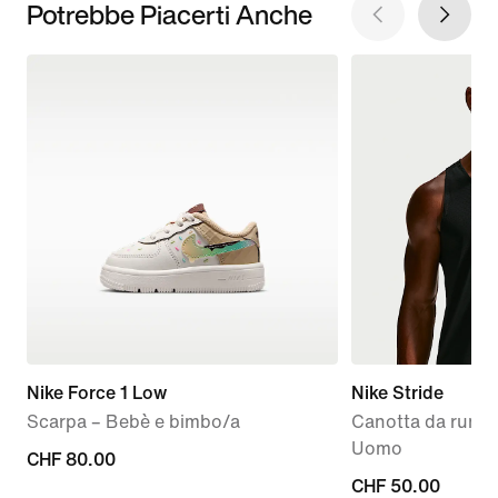
Potrebbe Piacerti Anche
Nike Force 1 Low
Nike Stride
Scarpa – Bebè e bimbo/a
Canotta da runni
Uomo
CHF
CHF 80.00
CHF
CHF 50.00
80.00