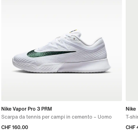
Nike Vapor Pro 3 PRM
Nike
Scarpa da tennis per campi in cemento – Uomo
T-shi
CHF
CHF 160.00
CHF
CHF 
160.00
45.0