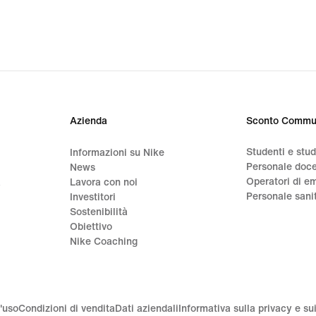
Azienda
Sconto Commu
Studenti e stu
Informazioni su Nike
Personale doc
News
Operatori di e
a
Lavora con noi
Personale sani
Investitori
Sostenibilità
Obiettivo
Nike Coaching
'uso
Condizioni di vendita
Dati aziendali
Informativa sulla privacy e su