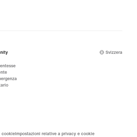
CHF
80.99,
original
price
CHF
115.00
nity
Svizzera
dentesse
ente
mergenza
tario
i cookie
Impostazioni relative a privacy e cookie