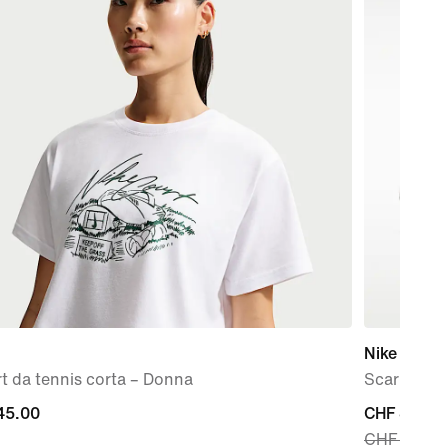
Nike Zoom 
rt da tennis corta – Donna
Scarpa da 
45.00
current
CHF 80.99
CHF 115.0
0
price