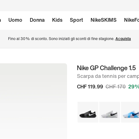
à
Uomo
Donna
Kids
Sport
NikeSKIMS
NikeFo
Fino al 30% di sconto. Sono iniziati gli sconti di fine stagione. 
Acquista
Nike GP Challenge 1.5
immagine
1
Scarpa da tennis per cam
di
CHF 119.99
CHF 170
29% 
8