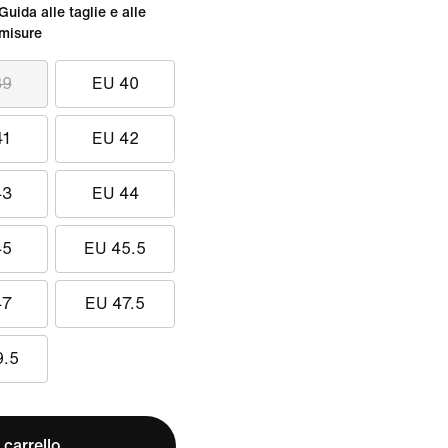
Guida alle taglie e alle
misure
39
EU 40
41
EU 42
43
EU 44
45
EU 45.5
47
EU 47.5
9.5
 carrello