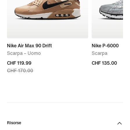
Nike Air Max 90 Drift
Nike P-6000
Scarpa – Uomo
Scarpa
current
CHF 119.99
CHF
CHF 135.00
CHF 170.00
price
135.00
CHF
119.99,
original
price
CHF
170.00
Risorse