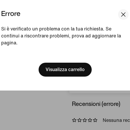
fascia antisudore integrata
Errore
momento.
Colore mostrato in fot
Si è verificato un problema con la tua richiesta. Se
Stile:
FV5296-011
continui a riscontrare problemi, prova ad aggiornare la
pagina.
Paese/regione di origi
[ Code: D1B61E47 ]
We think you are in United 
Visualizza dettagli prodot
Update your location?
Visualizza carrello
Realizzazione
Svizzera
Recensioni (errore)
Nessuna re