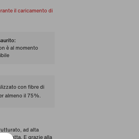
urante il caricamento di
saurito:
on è al momento
bile
izzato con fibre di
per almeno il 75%.
rutturato, ad alta
ra piatta. E grazie alla