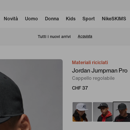
Novità
Uomo
Donna
Kids
Sport
NikeSKIMS
Tutti i nuovi arrivi
Acquista
Materiali riciclati
immagine
Jordan Jumpman Pro
1
Cappello regolabile
di
6
CHF 37