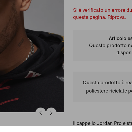
Si è verificato un errore d
questa pagina. Riprova.
Articolo e
Questo prodotto n
disponi
Questo prodotto è real
poliestere riciclate 
Il cappello Jordan Pro è st
profondità e dotato di visie