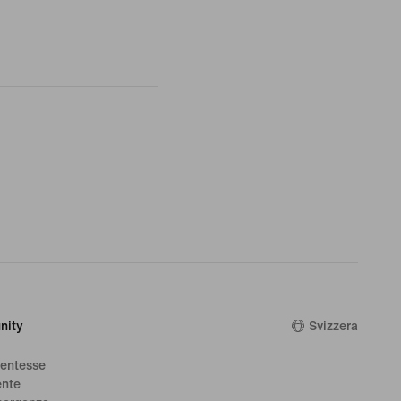
nity
Svizzera
dentesse
ente