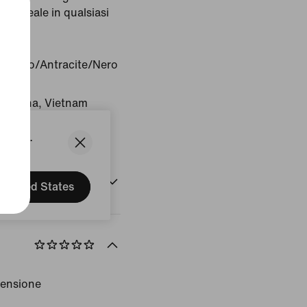
, è ideale in qualsiasi
o:
Nero/Antracite/Nero
ne: Cina, Vietnam
States.
to
United States
censione