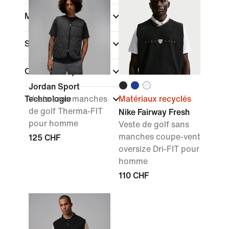
Marque
Style
Caractéristiques
Jordan Sport
Technologie
Veste sans manches
Matériaux recyclés
de golf Therma-FIT
Nike Fairway Fresh
pour homme
Veste de golf sans
manches coupe-vent
125 CHF
oversize Dri-FIT pour
homme
110 CHF