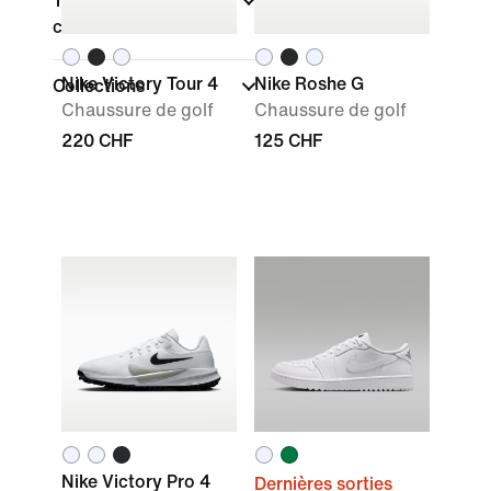
Type de coupe des
chaussures
Nike Victory Tour 4
Nike Roshe G
Collections
Chaussure de golf
Chaussure de golf
220 CHF
125 CHF
Nike Victory Pro 4
Dernières sorties