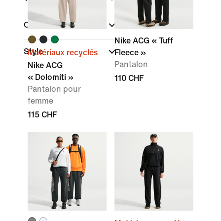
Couleur
Nike ACG « Tuff
Style
Matériaux recyclés
Fleece »
Pantalon
Nike ACG
« Dolomiti »
110 CHF
Pantalon pour
femme
115 CHF