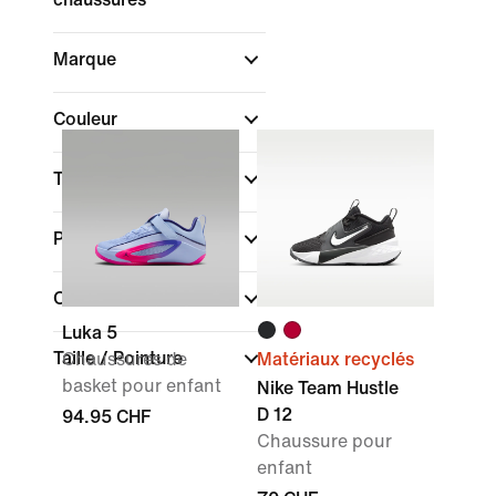
Marque
Couleur
Technologie
Promotions et offres
Collections
Luka 5
Taille / Pointure
Chaussures de
Matériaux recyclés
basket pour enfant
Nike Team Hustle
D 12
94.95 CHF
Chaussure pour
enfant