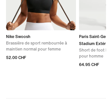
Nike Swoosh
Paris Saint-Germ
Brassière de sport rembourrée à
Stadium Extérieu
maintien normal pour femme
Short de foot Nik
pour homme
52.00 CHF
52.00 CHF
64.95 CHF
64.95 CHF