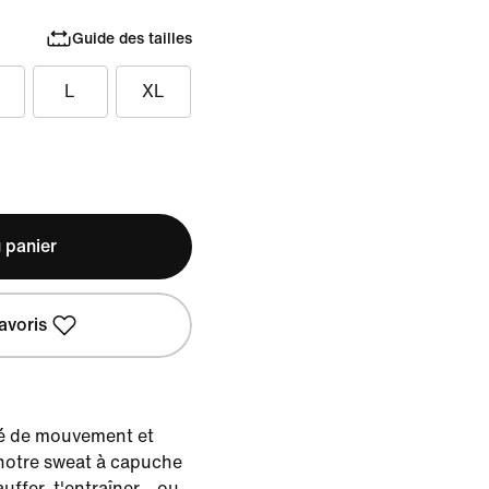
Guide des tailles
L
XL
 panier
avoris
rté de mouvement et
 notre sweat à capuche
uffer, t'entraîner… ou