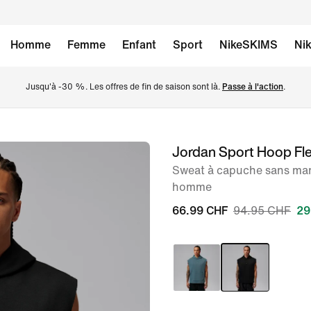
Homme
Femme
Enfant
Sport
NikeSKIMS
Nik
Jusqu'à -30 %. Les offres de fin de saison sont là. 
Passe à l'action
.
Jordan Sport Hoop Fl
image 1
sur
Sweat à capuche sans man
homme
7
66.99 CHF
94.95 CHF
29