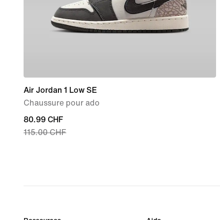
Air Jordan 1 Low SE
Chaussure pour ado
current
80.99 CHF
115.00 CHF
price
80.99 CHF,
original
price
115.00 CHF