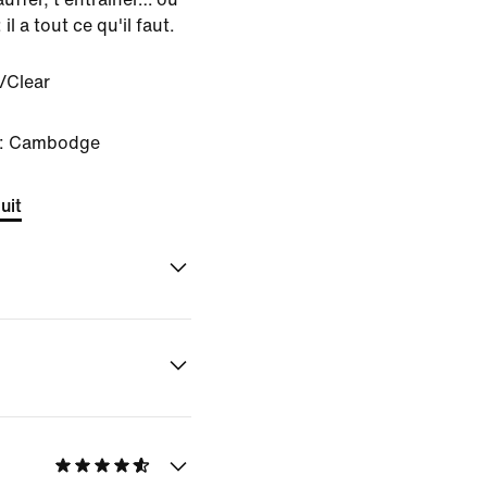
il a tout ce qu'il faut.
/Clear
e : Cambodge
uit