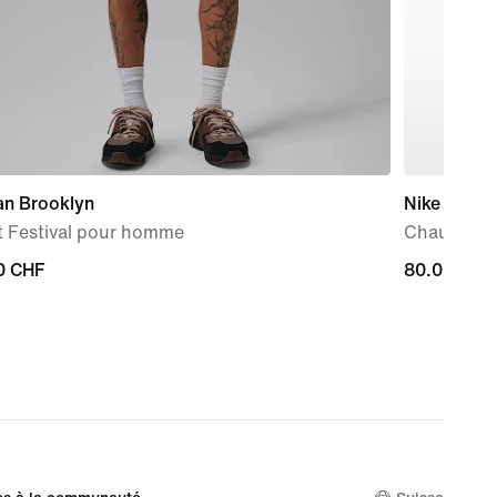
an Brooklyn
Nike Force
t Festival pour homme
Chaussure 
0 CHF
0 CHF
80.00 CHF
80.00 CHF