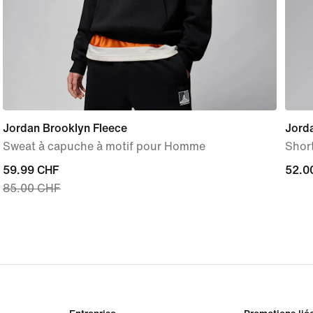
Jordan Brooklyn Fleece
Jord
Sweat à capuche à motif pour Homme
Shor
current
59.99 CHF
52.0
52.0
85.00 CHF
price
59.99 CHF,
original
price
85.00 CHF