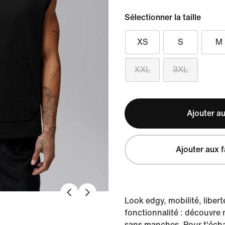
Sélectionner la taille
XS
S
M
XXL
3XL
Ajouter au
Ajouter aux f
Look edgy, mobilité, libe
fonctionnalité : découvre
sans manches. Pour t'écha