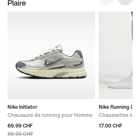
Plaire
Nike Initiator
Nike Running Lig
Chaussure de running pour Homme
Chaussettes invisi
current
69.99 CHF
17.00 CHF
17.00 CHF
99.95 CHF
price