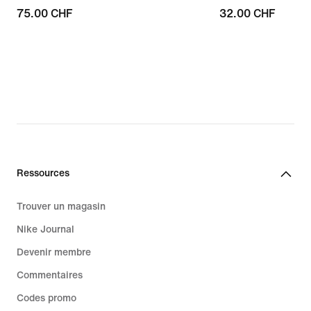
75.00 CHF
75.00 CHF
32.00 CHF
32.00 CHF
Ressources
Trouver un magasin
Nike Journal
Devenir membre
Commentaires
Codes promo