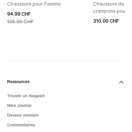
Chaussure pour Femme
Chaussure de foo
crampons pour te
current
94.99 CHF
310.00 CHF
310.00 CHF
135.00 CHF
price
94.99 CHF,
original
price
135.00 CHF
Ressources
Trouver un magasin
Nike Journal
Devenir membre
Commentaires