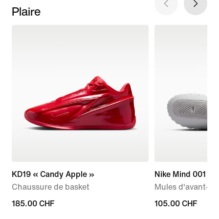
Plaire
KD19 « Candy Apple »
Nike Mind 001
Chaussure de basket
Mules d'avant-m
185.00 CHF
185.00 CHF
105.00 CHF
105.00 CHF